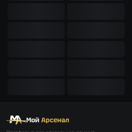
Мой
Арсенал